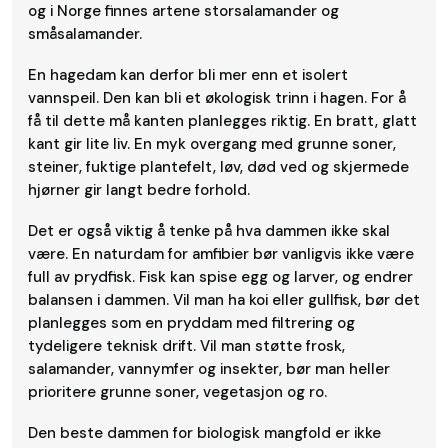
og i Norge finnes artene storsalamander og
småsalamander.
En hagedam kan derfor bli mer enn et isolert
vannspeil. Den kan bli et økologisk trinn i hagen. For å
få til dette må kanten planlegges riktig. En bratt, glatt
kant gir lite liv. En myk overgang med grunne soner,
steiner, fuktige plantefelt, løv, død ved og skjermede
hjørner gir langt bedre forhold.
Det er også viktig å tenke på hva dammen ikke skal
være. En naturdam for amfibier bør vanligvis ikke være
full av prydfisk. Fisk kan spise egg og larver, og endrer
balansen i dammen. Vil man ha koi eller gullfisk, bør det
planlegges som en pryddam med filtrering og
tydeligere teknisk drift. Vil man støtte frosk,
salamander, vannymfer og insekter, bør man heller
prioritere grunne soner, vegetasjon og ro.
Den beste dammen for biologisk mangfold er ikke