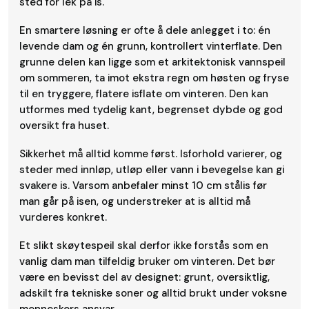
sted for lek på is.
En smartere løsning er ofte å dele anlegget i to: én
levende dam og én grunn, kontrollert vinterflate. Den
grunne delen kan ligge som et arkitektonisk vannspeil
om sommeren, ta imot ekstra regn om høsten og fryse
til en tryggere, flatere isflate om vinteren. Den kan
utformes med tydelig kant, begrenset dybde og god
oversikt fra huset.
Sikkerhet må alltid komme først. Isforhold varierer, og
steder med innløp, utløp eller vann i bevegelse kan gi
svakere is. Varsom anbefaler minst 10 cm stålis før
man går på isen, og understreker at is alltid må
vurderes konkret.
Et slikt skøytespeil skal derfor ikke forstås som en
vanlig dam man tilfeldig bruker om vinteren. Det bør
være en bevisst del av designet: grunt, oversiktlig,
adskilt fra tekniske soner og alltid brukt under voksne
menneskers ansvar.