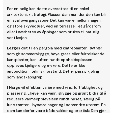
For en bolig kan dette oversettes til en enkel
arkitektonisk strategi: Plasser dammen der den kan bli
en sval overgangssone. Det kan være mellom hagen
og store skyvedører, ved en terrasse, i et gårdsrom
eller i nærheten av åpninger som brukes til naturlig
ventilasjon.
Legges det til en pergola med klatreplanter, løvtrær
som gir sommerskygge, høye gress eller fuktelskende
kantplanter, kan luften rundt oppholdsplassen
oppleves kjøligere og mykere. Dette er ikke
aircondition i teknisk forstand. Det er passiv kjøling
som landskapsgrep.
I Norge vil effekten variere med vind, luftfuktighet og
plassering. Likevel kan vann, skygge og grønt bidra til å
redusere varmeopplevelsen rundt huset, særlig på
lune tomter, i bynære hager og i sørvendte uterom. En
dam kan derfor være både vakker og praktisk: Den gjør