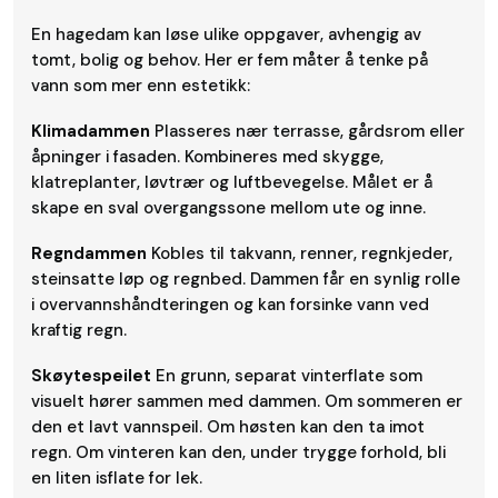
En hagedam kan løse ulike oppgaver, avhengig av
tomt, bolig og behov. Her er fem måter å tenke på
vann som mer enn estetikk:
Klimadammen
Plasseres nær terrasse, gårdsrom eller
åpninger i fasaden. Kombineres med skygge,
klatreplanter, løvtrær og luftbevegelse. Målet er å
skape en sval overgangssone mellom ute og inne.
Regndammen
Kobles til takvann, renner, regnkjeder,
steinsatte løp og regnbed. Dammen får en synlig rolle
i overvannshåndteringen og kan forsinke vann ved
kraftig regn.
Skøytespeilet
En grunn, separat vinterflate som
visuelt hører sammen med dammen. Om sommeren er
den et lavt vannspeil. Om høsten kan den ta imot
regn. Om vinteren kan den, under trygge forhold, bli
en liten isflate for lek.