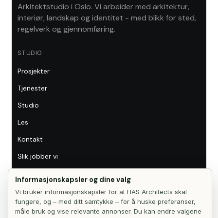
Arkitektstudio i Oslo. Vi arbeider med arkitektur,
interiør, landskap og identitet - med blikk for sted,
regelverk og gjennomføring.
STUDIO
Prosjekter
Tjenester
Studio
Les
Kontakt
Slik jobber vi
Samarbeid
Informasjonskapsler og dine valg
Vi bruker informasjonskapsler for at HAS Architects skal
TJENESTER
fungere, og – med ditt samtykke – for å huske preferanser,
måle bruk og vise relevante annonser. Du kan endre valgene
Arkitektur