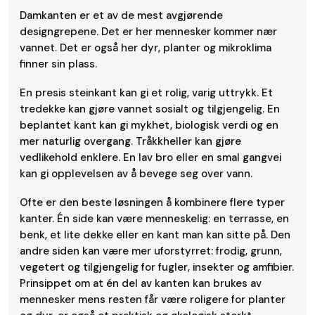
Damkanten er et av de mest avgjørende
designgrepene. Det er her mennesker kommer nær
vannet. Det er også her dyr, planter og mikroklima
finner sin plass.
En presis steinkant kan gi et rolig, varig uttrykk. Et
tredekke kan gjøre vannet sosialt og tilgjengelig. En
beplantet kant kan gi mykhet, biologisk verdi og en
mer naturlig overgang. Tråkkheller kan gjøre
vedlikehold enklere. En lav bro eller en smal gangvei
kan gi opplevelsen av å bevege seg over vann.
Ofte er den beste løsningen å kombinere flere typer
kanter. Én side kan være menneskelig: en terrasse, en
benk, et lite dekke eller en kant man kan sitte på. Den
andre siden kan være mer uforstyrret: frodig, grunn,
vegetert og tilgjengelig for fugler, insekter og amfibier.
Prinsippet om at én del av kanten kan brukes av
mennesker mens resten får være roligere for planter