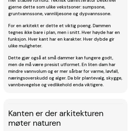
mer stabile forhold. Teknisk damlitteratur beskriver
gjerne dette som ulike vekstsoner: sumpsone,
gruntvannssone, vannliljesone og dypvannssone.
For en arkitekt er dette et viktig poeng. Dammen
tegnes ikke bare i plan, men i snitt. Hver høyde har en
funksjon. Hver kant har en karakter. Hver dybde gir
ulike muligheter.
Dette gjør også at små dammer kan fungere godt,
men de må være presist utformet. En liten dam har
mindre vannvolum og er mer sårbar for varme, løvfall,
næringsoverskudd og alger. Da blir plantevalg, skygge,
vannbevegelse og vedlikehold enda viktigere.
Kanten er der arkitekturen
møter naturen