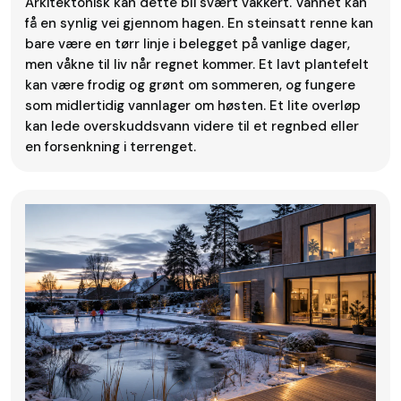
Arkitektonisk kan dette bli svært vakkert. Vannet kan
få en synlig vei gjennom hagen. En steinsatt renne kan
bare være en tørr linje i belegget på vanlige dager,
men våkne til liv når regnet kommer. Et lavt plantefelt
kan være frodig og grønt om sommeren, og fungere
som midlertidig vannlager om høsten. Et lite overløp
kan lede overskuddsvann videre til et regnbed eller
en forsenkning i terrenget.