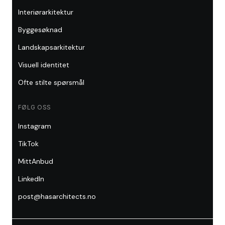
Interiørarkitektur
Byggesøknad
Landskapsarkitektur
Visuell identitet
Ofte stilte spørsmål
FØLG OSS
Instagram
TikTok
MittAnbud
LinkedIn
post@hasarchitects.no