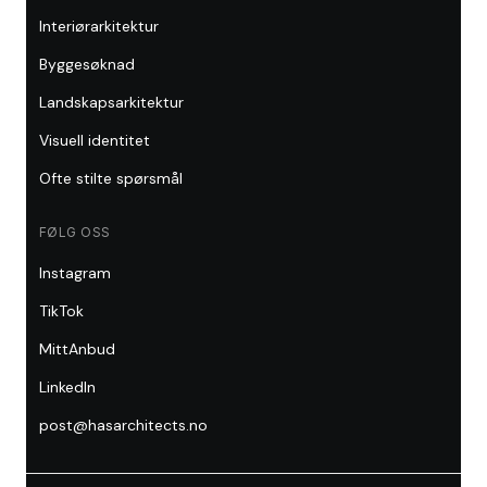
Interiørarkitektur
Byggesøknad
Landskapsarkitektur
Visuell identitet
Ofte stilte spørsmål
FØLG OSS
Instagram
TikTok
MittAnbud
LinkedIn
post@hasarchitects.no