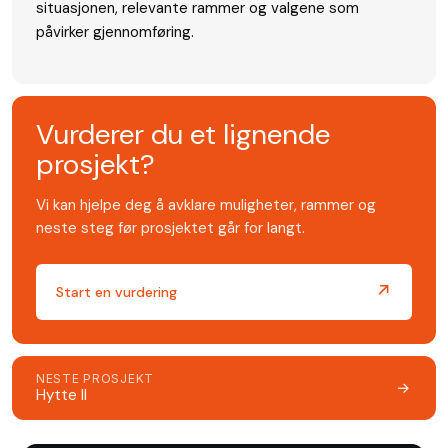
situasjonen, relevante rammer og valgene som
påvirker gjennomføring.
Vurderer du et lignende
prosjekt?
Vi kan hjelpe deg å avklare muligheter, rammer og
neste steg før prosjektet går for langt.
↗
Start en vurdering
NESTE PROSJEKT
Hytte II