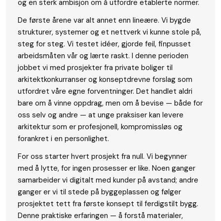
og en sterk ambisjon om å utfordre etablerte normer.
De første årene var alt annet enn lineære. Vi bygde
strukturer, systemer og et nettverk vi kunne stole på,
steg for steg. Vi testet idéer, gjorde feil, finpusset
arbeidsmåten vår og lærte raskt. I denne perioden
jobbet vi med prosjekter fra private boliger til
arkitektkonkurranser og konseptdrevne forslag som
utfordret våre egne forventninger. Det handlet aldri
bare om å vinne oppdrag, men om å bevise — både for
oss selv og andre — at unge praksiser kan levere
arkitektur som er profesjonell, kompromissløs og
forankret i en personlighet.
For oss starter hvert prosjekt fra null. Vi begynner
med å lytte, for ingen prosesser er like. Noen ganger
samarbeider vi digitalt med kunder på avstand; andre
ganger er vi til stede på byggeplassen og følger
prosjektet tett fra første konsept til ferdigstilt bygg.
Denne praktiske erfaringen — å forstå materialer,