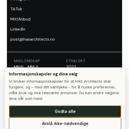
TikTok
MittAnbud
LinkedIn
post@hasarchitects.no
MEDLEMSKAP
ETABLERT
MNAL · MNLA
2022
Informasjonskapsler og dine valg
REGISTRERT
MITTANBUD
Brønnøysund
Se profil →
Vi bruker informasjonskapsler for at HAS Architects skal
fungere, og – med ditt samtykke – for å huske preferanser,
måle bruk og vise relevante annonser. Du kan endre valgene
dine når som helst.
©
2026
HAS architects AS
Postboks 5020, Majorstuen, 0301 Oslo, Norge
Godta alle
Org. 924 528 110 MVA
Informasjonskapsler
Avslå ikke-nødvendige