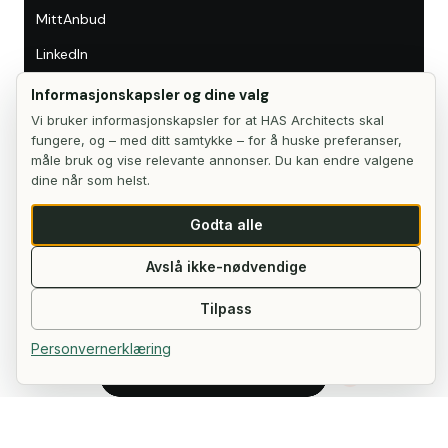
MittAnbud
LinkedIn
post@hasarchitects.no
Informasjonskapsler og dine valg
Vi bruker informasjonskapsler for at HAS Architects skal
fungere, og – med ditt samtykke – for å huske preferanser,
måle bruk og vise relevante annonser. Du kan endre valgene
MEDLEMSKAP
ETABLERT
dine når som helst.
MNAL · MNLA
2022
REGISTRERT
MITTANBUD
Godta alle
Brønnøysund
Se profil →
Avslå ikke-nødvendige
©
2026
HAS architects AS
Tilpass
Postboks 5020, Majorstuen, 0301 Oslo, Norge
Personvernerklæring
Org. 924 528 110 MVA
Første steg
NO
Informasjonskapsler
Personvern
Første steg
i
×