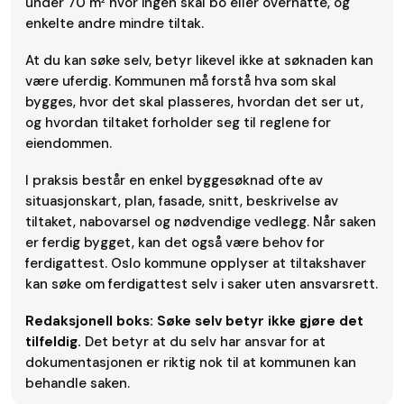
under 70 m² hvor ingen skal bo eller overnatte, og
enkelte andre mindre tiltak.
At du kan søke selv, betyr likevel ikke at søknaden kan
være uferdig. Kommunen må forstå hva som skal
bygges, hvor det skal plasseres, hvordan det ser ut,
og hvordan tiltaket forholder seg til reglene for
eiendommen.
I praksis består en enkel byggesøknad ofte av
situasjonskart, plan, fasade, snitt, beskrivelse av
tiltaket, nabovarsel og nødvendige vedlegg. Når saken
er ferdig bygget, kan det også være behov for
ferdigattest. Oslo kommune opplyser at tiltakshaver
kan søke om ferdigattest selv i saker uten ansvarsrett.
Redaksjonell boks:
Søke selv betyr ikke gjøre det
tilfeldig.
Det betyr at du selv har ansvar for at
dokumentasjonen er riktig nok til at kommunen kan
behandle saken.