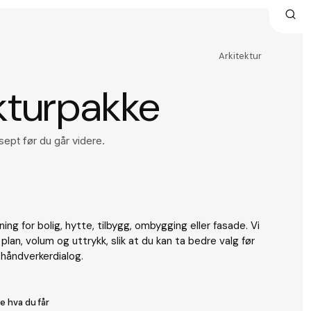
Arkitektur
kturpakke
sept før du går videre.
tning for bolig, hytte, tilbygg, ombygging eller fasade. Vi
Første steg
i
×
plan, volum og uttrykk, slik at du kan ta bedre valg før
Få hjelp til å forstå tjenester, prosess, pris og
 håndverkerdialog.
mulig søknadsvei.
e hva du får