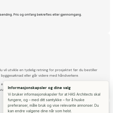
nsending. Pris og omfang bekreftes etter gjennomgang.
 vil utvikle en tydelig retning for prosjektet før du bestiller
 byggesøknad eller går videre med håndverkere.
 en enklere avklaring, anbefaler vi Arkitektstart. Hvis det
Informasjonskapsler og dine valg
d, vurderer vi om Byggesøknad passer bedre.
Vi bruker informasjonskapsler for at HAS Architects skal
fungere, og – med ditt samtykke – for å huske
preferanser, måle bruk og vise relevante annonser. Du
kan endre valgene dine når som helst.