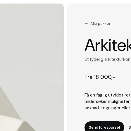
Alle pakker
Arkite
Et tydelig arkitekturkon
Fra 18 000,-
Få en faglig utviklet re
undersøker muligheter, 
søknad, tegninger eller
Send forespørsel
S